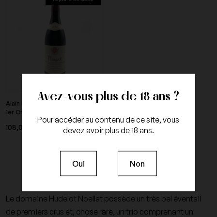
Avez-vous plus de 18 ans ?
Alain Hudelot Noellat - Vougeot
1er Cru Les...
Pour accéder au contenu de ce site, vous
108,00 €
TTC
devez avoir plus de 18 ans.
Oui
Non
Le domaine Hudelot Noellat possède un très bel éventail
de p
remiers crus
et, chose rare, un trio comprenant un