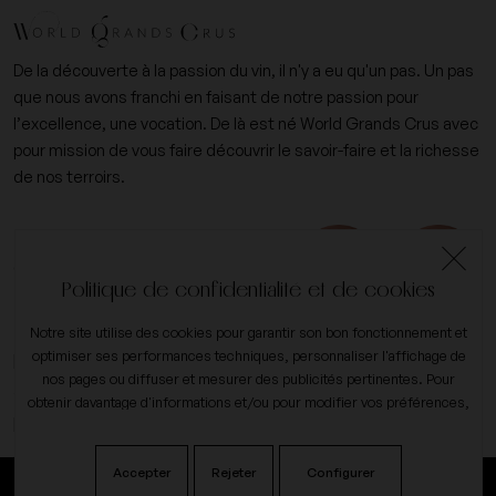
De la découverte à la passion du vin, il n'y a eu qu'un pas. Un pas
que nous avons franchi en faisant de notre passion pour
l’excellence, une vocation. De là est né World Grands Crus avec
pour mission de vous faire découvrir le savoir-faire et la richesse
de nos terroirs.
+33 (0)6 09 14 31 15
contact@worldgrandscrus.com
Politique de confidentialité et de cookies
Notre site utilise des cookies pour garantir son bon fonctionnement et
expand_more
optimiser ses performances techniques, personnaliser l'affichage de
Mon compte
nos pages ou diffuser et mesurer des publicités pertinentes. Pour
obtenir davantage d'informations et/ou pour modifier vos préférences,
expand_more
Notre société
cliquez sur le bouton sur
configurer
.
Accepter
Rejeter
Configurer
L'abus d'alcool est dangereux pour la santé, à consommer avec