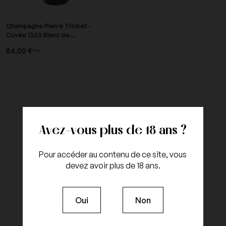
Champagne Pierre Trichet -
Cuvée 1333 Blanc de...
84,00 €
TTC
Avez-vous plus de 18 ans ?
Pour accéder au contenu de ce site, vous
devez avoir plus de 18 ans.
Oui
Non
Authenticité
Emballage
100% garantie
certifiée