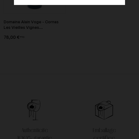
Domaine Alain Voge - Cornas
Les Vieilles Vignes...
78,00 €
TTC
Authenticité
Emballage
100% garantie
certifiée