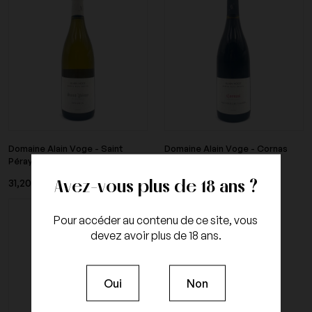
Domaine Alain Voge - Saint
Domaine Alain Voge - Cornas
Péray Ongrie 2019
Les Vieilles Vignes...
Avez-vous plus de 18 ans ?
31,20 €
60,00 €
TTC
TTC
Rupture de stock
Pour accéder au contenu de ce site, vous
devez avoir plus de 18 ans.
Oui
Non