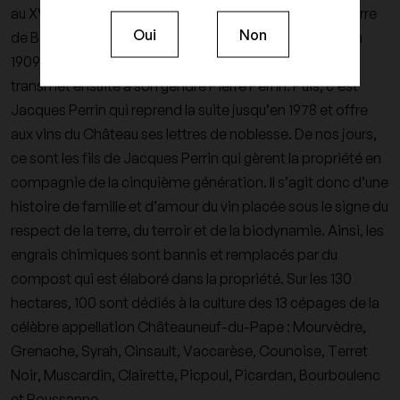
au XVIème siècle et plus précisément à 1549 quand Pierre
Oui
Non
de Beaucastel acheta une grange et quelques terres. En
1909, le domaine est repris par Pierre Tramier qui le
transmet ensuite à son gendre Pierre Perrin. Puis, c’est
Jacques Perrin qui reprend la suite jusqu’en 1978 et offre
aux vins du Château ses lettres de noblesse. De nos jours,
ce sont les fils de Jacques Perrin qui gèrent la propriété en
compagnie de la cinquième génération. Il s’agit donc d’une
histoire de famille et d’amour du vin placée sous le signe du
respect de la terre, du terroir et de la biodynamie. Ainsi, les
engrais chimiques sont bannis et remplacés par du
compost qui est élaboré dans la propriété. Sur les 130
hectares, 100 sont dédiés à la culture des 13 cépages de la
célèbre appellation Châteauneuf-du-Pape : Mourvèdre,
Grenache, Syrah, Cinsault, Vaccarèse, Counoise, Terret
Noir, Muscardin, Clairette, Picpoul, Picardan, Bourboulenc
et Roussanne.