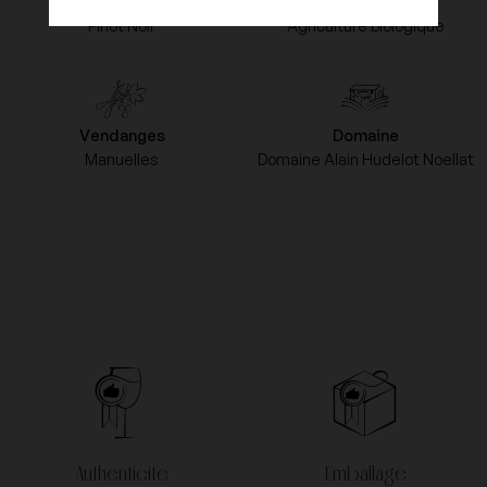
Cépages
Type d'agriculture
Pinot Noir
Agriculture biologique
Vendanges
Domaine
Manuelles
Domaine Alain Hudelot Noellat
Authenticité
Emballage