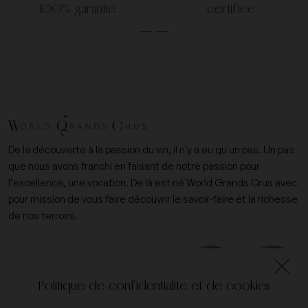
100% garantie
certifiée
De la découverte à la passion du vin, il n'y a eu qu'un pas. Un pas
que nous avons franchi en faisant de notre passion pour
l’excellence, une vocation. De là est né World Grands Crus avec
pour mission de vous faire découvrir le savoir-faire et la richesse
de nos terroirs.
+33 (0)6 09 14 31 15
contact@worldgrandscrus.com
Politique de confidentialité et de cookies