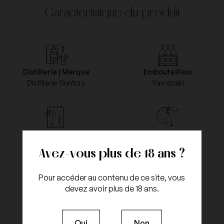
Caractéristique du produit
Distillerie | Marque
Embouteilleur
Distillerie Suntory
Yamazaki
Négociant
Pays
Yamazaki
Japon
Avez-vous plus de 18 ans ?
Pour accéder au contenu de ce site, vous
devez avoir plus de 18 ans.
Capacité
Degré
Bouteille 70cl
43%
Oui
Non