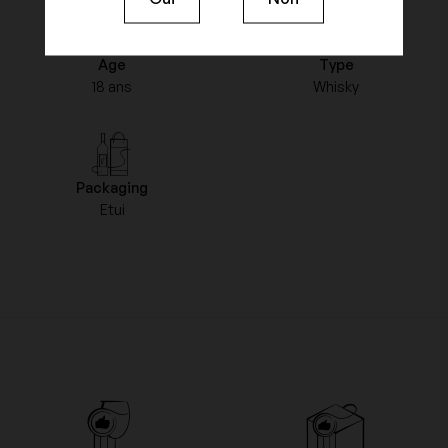
Age
Type
18 ans
Whisky
Packaging
Etui