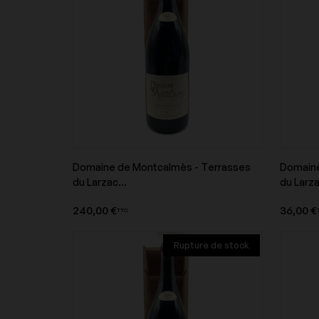
Domaine Buzzo Bunifazziu
Domaine Cécile Tre
Domaine de la Butte
Domaine de la Gran
Pères
Domaine de Montcalmès - Terrasses
Domaine
Aperçu du produit
du Larzac...
du Larza
240,00 €
36,00 €
TTC
Domaine de la Vougeraie
Domaine de Montca
Rupture de stock
Domaine des Roches Neuves
Domaine du Collier