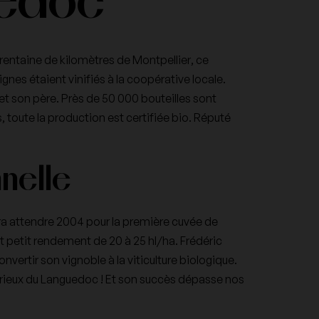
uedoc
Veuve Cliquot Ponsardin
entaine de kilomètres de Montpellier, ce
ignes étaient vinifiés à la coopérative locale.
et son père. Près de 50 000 bouteilles sont
 toute la production est certifiée bio. Réputé
nnelle
audra attendre 2004 pour la première cuvée de
 et petit rendement de 20 à 25 hl/ha. Frédéric
convertir son vignoble à la viticulture biologique.
lorieux du Languedoc ! Et son succès dépasse nos