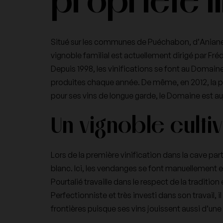
propriété i
Nicolas Joly
Pertois-Lebrun
Situé sur les communes de Puéchabon, d’Aniane, 
vignoble familial est actuellement dirigé par Frédé
Depuis 1998, les vinifications se font au Domain
produites chaque année. De même, en 2012, la pro
Vilmart & Cie
Vincent Dancer
pour ses vins de longue garde, le Domaine est a
Un vignoble culti
Lors de la première vinification dans la cave part
blanc. Ici, les vendanges se font manuellement et 
Pourtalié travaille dans le respect de la tradition 
Perfectionniste et très investi dans son travail
frontières puisque ses vins jouissent aussi d’une 