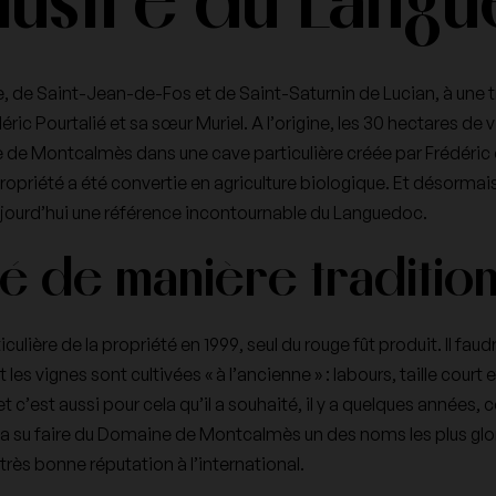
llustre du Lang
Pol Roger
Thibault Liger Belair
de Saint-Jean-de-Fos et de Saint-Saturnin de Lucian, à une tr
ric Pourtalié et sa sœur Muriel. A l’origine, les 30 hectares de v
e de Montcalmès dans une cave particulière créée par Frédéric 
priété a été convertie en agriculture biologique. Et désormais,
Vincent Dauvissat
Zind Humbrecht
ujourd’hui une référence incontournable du
Languedoc
.
vé de manière traditio
iculière de la propriété en 1999, seul du rouge fût produit. Il f
les vignes sont cultivées « à l’ancienne » : labours, taille court
et c’est aussi pour cela qu’il a souhaité, il y a quelques années, 
, il a su faire du Domaine de Montcalmès un des noms les plus g
très bonne réputation à l’international.