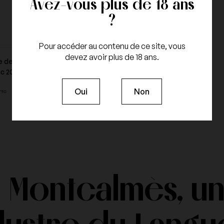
Avez-vous plus de 18 ans
?
ues
Domaine Serafin
Domaine Tardieu
Pour accéder au contenu de ce site, vous
devez avoir plus de 18 ans.
 de Montcalmès - Terrasses
Aperçu du produit
c 2015
Oui
Non
Eric Morgat
Fallet-Prevostat
TTC
Henri Bonneau
Henri Jayer
 Montcalmès, u
ugnier
Jerome Dehours
Le Clos des Fées