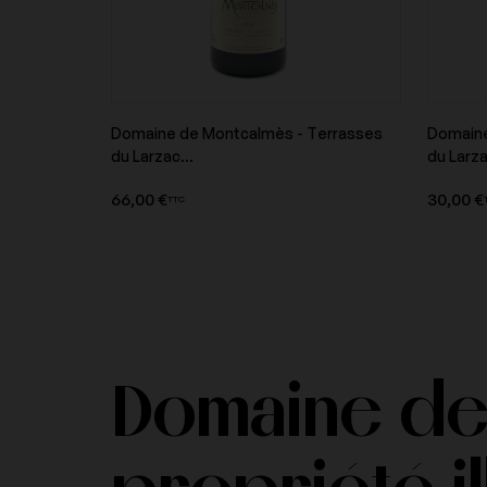
Domaine Roulot
Domaine Saint-Jacq
Domaine de Montcalmès - Terrasses
Domaine
Aperçu du produit
du Larzac...
du Larza
66,00 €
30,00 €
Domaines des bastides
Egly Ouriet
TTC
Frédéric Savart
Georges Roumier
Domaine de
Jacques Selosse
Jacques-Frederic M