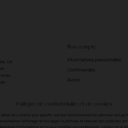
Mon compte
Informations personnelles
pas. Un
ion
Commandes
Grands
Avoirs
oir-
Adresses
Bons de réduction
Politique de confidentialité et de cookies
Vos paramètres de cookies
e utilise des cookies pour garantir son bon fonctionnement et optimiser ses pe
ersonnaliser l'affichage de nos pages ou diffuser et mesurer des publicités per
davantage d'informations et/ou pour modifier vos préférences, cliquez sur le b