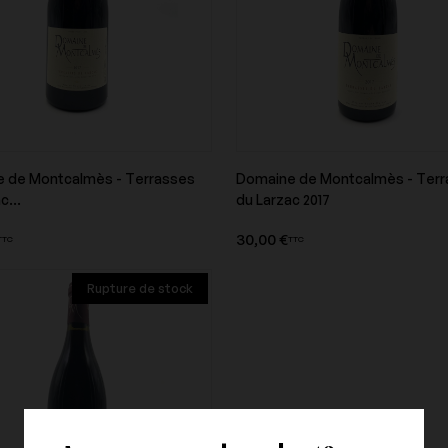
Domaine G&J Bott
Domaine Gauby
 de Montcalmès - Terrasses
Domaine de Montcalmès - Ter
Aperçu du produit
Aperçu du produi
c...
du Larzac 2017
 Chave
Domaine Jules Desjourneys
Domaine La Soufrandière
30,00 €
TTC
TTC
Rupture de stock
tzold
Domaine Michel Chapoutier
Domaine Michel Gay
p
Domaine Perrot Minot
Domaine Ponsot