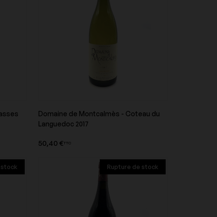
Domaine d'Aupilhac
onti
Domaine de la Taille aux Loups
rasses
Domaine de Montcalmès - Coteau du
t
Aperçu du produit
Languedoc 2017
50,40 €
TTC
Domaine des Closiers
 stock
Rupture de stock
Domaine Dujac