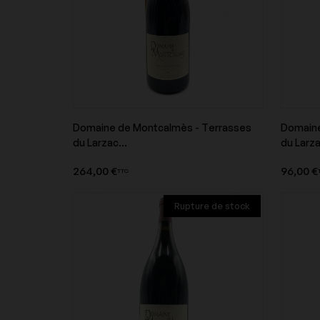
Domaine Edmond Vatan
Domaine Fichet
Domaine de Montcalmès - Terrasses
Domaine
Aperçu du produit
du Larzac...
du Larza
Domaine Hauvette
Domaine Jean-Louis
264,00 €
96,00 €
TTC
Rupture de stock
Domaine Marcel Lapierre
Domaine Michael Pae
Domaine Nicolas Badel
Domaine Pattes Lou