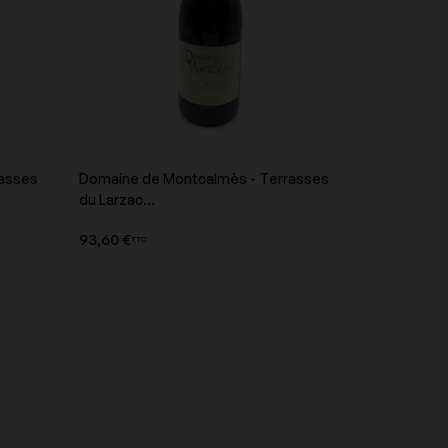
Domaine Guiberteau
rasses
Domaine de Montcalmès - Terrasses
t
Aperçu du produit
du Larzac...
Domaine Les Poëte
93,60 €
TTC
Domaine Naudin-Ferrand
Domaine Ramonet