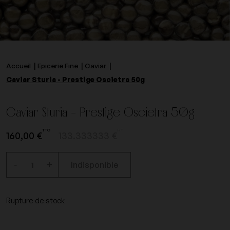
Accueil
Epicerie Fine
Caviar
Caviar Sturia - Prestige Oscietra 50g
Caviar Sturia - Prestige Oscietra 50g
TTC
HT
160,00 €
133.333333 €
-
+
Indisponible
Rupture de stock