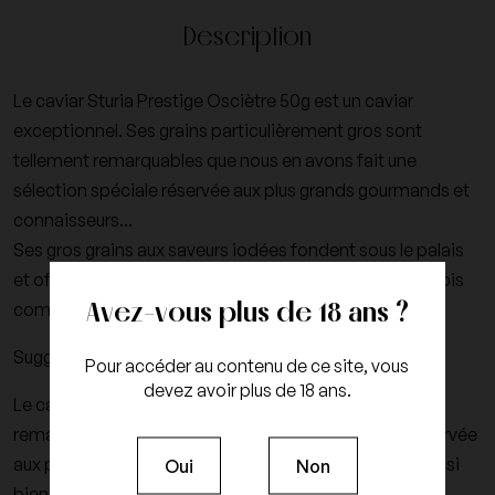
Description
Le caviar Sturia Prestige Osciètre 50g est un caviar
exceptionnel. Ses grains particulièrement gros sont
tellement remarquables que nous en avons fait une
sélection spéciale réservée aux plus grands gourmands et
connaisseurs...
Ses gros grains aux saveurs iodées fondent sous le palais
et offrent une longueur en bouche incomparable, à la fois
Avez-vous plus de 18 ans ?
complexe et raffinée.
Suggestion:
Pour accéder au contenu de ce site, vous
devez avoir plus de 18 ans.
Le caviar Sturia Oscietre Prestige est tellement
remarquable que nous en avons fait une sélection réservée
aux plus grands gourmands...Sa complexité mérite aussi
Oui
Non
bien la grande simplicité et le cérémonial d'une