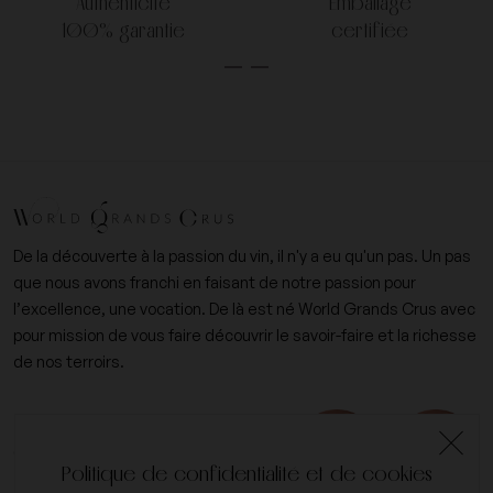
Authenticité
Emballage
100% garantie
certifiée
De la découverte à la passion du vin, il n'y a eu qu'un pas. Un pas
que nous avons franchi en faisant de notre passion pour
l’excellence, une vocation. De là est né World Grands Crus avec
pour mission de vous faire découvrir le savoir-faire et la richesse
de nos terroirs.
+33 (0)6 09 14 31 15
contact@worldgrandscrus.com
Politique de confidentialité et de cookies