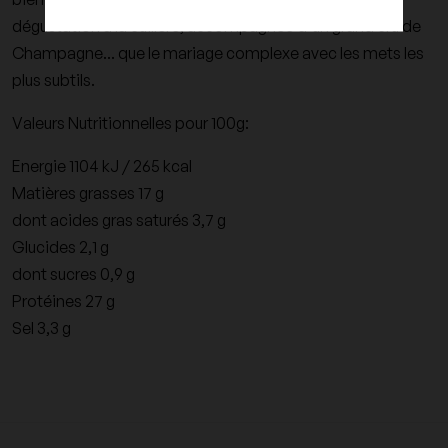
dégustation à la cuillère, accompagnée d'un grand cru de
Champagne... que le mariage complexe avec les mets les
plus subtils.
Valeurs Nutritionnelles pour 100g:
Energie 1104 kJ / 265 kcal
Matières grasses 17 g
dont acides gras saturés 3,7 g
Glucides 2,1 g
dont sucres 0,9 g
Protéines 27 g
Sel 3,3 g