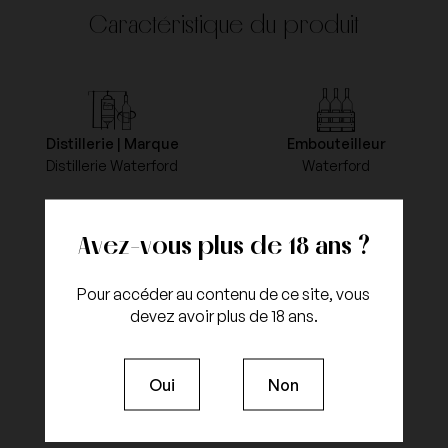
Caractéristique du produit
Distillerie | Marque
Embouteilleur
Distillerie Waterford
Waterford
Avez-vous plus de 18 ans ?
Négociant
Pays
Waterford
Irelande
Pour accéder au contenu de ce site, vous
devez avoir plus de 18 ans.
Oui
Non
Capacité
Degré
Bouteille 70cl
50%