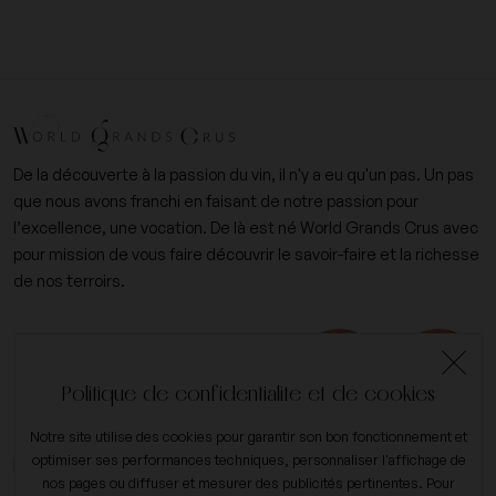
De la découverte à la passion du vin, il n'y a eu qu'un pas. Un pas
que nous avons franchi en faisant de notre passion pour
l’excellence, une vocation. De là est né World Grands Crus avec
pour mission de vous faire découvrir le savoir-faire et la richesse
de nos terroirs.
+33 (0)6 09 14 31 15
contact@worldgrandscrus.com
Politique de confidentialité et de cookies
Notre site utilise des cookies pour garantir son bon fonctionnement et
expand_more
optimiser ses performances techniques, personnaliser l'affichage de
Mon compte
nos pages ou diffuser et mesurer des publicités pertinentes. Pour