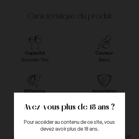
Caractéristique du produit
Capacité
Couleur
Bouteille 75cl
Blanc
Millésime
Appellation
2021
Vin des Allobroges
Avez-vous plus de 18 ans ?
Pour accéder au contenu de ce site, vous
devez avoir plus de 18 ans.
Cépages
Type d'agriculture
Jacquère, Roussanne,
Agriculture biodynamique