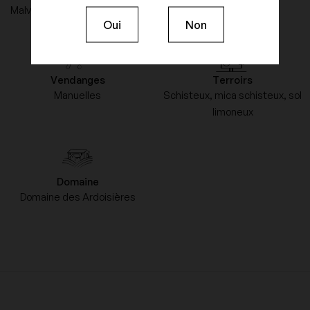
Malvoisie, Mondeuse blanche
Oui
Non
Vendanges
Terroirs
Manuelles
Schisteux, mica schisteux, sol
limoneux
Domaine
Domaine des Ardoisières