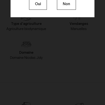
Oui
Non
Type d'agriculture
Vendanges
Agriculture biodynamique
Manuelles
Domaine
Domaine Nicolas Joly