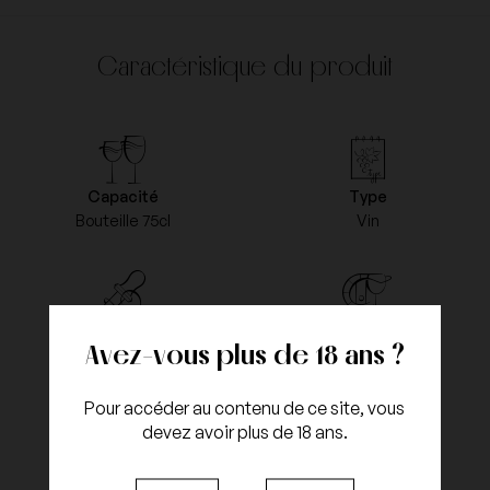
Caractéristique du produit
Capacité
Type
Bouteille 75cl
Vin
Couleur
Millésime
Avez-vous plus de 18 ans ?
Blanc
2016
Pour accéder au contenu de ce site, vous
devez avoir plus de 18 ans.
Appellation
Cépages
Savennières
Chenin