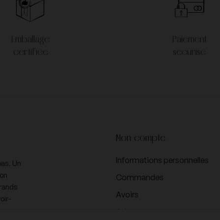
Pol Roger
Thibault Liger Belair
Emballage
Paiement
certifiée
sécurisé
Vincent Dauvissat
Zind Humbrecht
Mon compte
Informations personnelles
pas. Un
ion
Commandes
Grands
Avoirs
oir-
Adresses