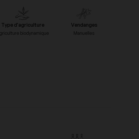
Domaine Guiberteau
Type d'agriculture
Vendanges
Domaine Les Poëte
griculture biodynamique
Manuelles
Domaine Naudin-Ferrand
Domaine Ramonet
Domaine Trimbach
Franck Bonville
Jaboulet
Le Pas de l'Escalette