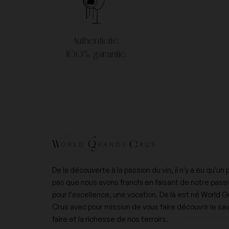
Nicolas Joly
Pertois-Lebrun
Authenticité
100% garantie
Vilmart & Cie
Vincent Dancer
De la découverte à la passion du vin, il n'y a eu qu'un 
pas que nous avons franchi en faisant de notre pass
pour l’excellence, une vocation. De là est né World 
Crus avec pour mission de vous faire découvrir le sav
faire et la richesse de nos terroirs.