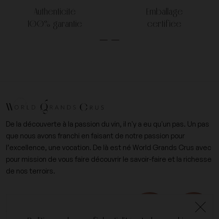
Authenticité
Emballage
100% garantie
certifiée
De la découverte à la passion du vin, il n'y a eu qu'un pas. Un pas
que nous avons franchi en faisant de notre passion pour
l’excellence, une vocation. De là est né World Grands Crus avec
pour mission de vous faire découvrir le savoir-faire et la richesse
de nos terroirs.
+33 (0)6 09 14 31 15
contact@worldgrandscrus.com