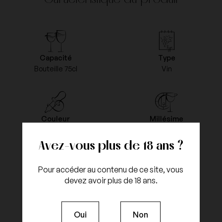
Capacité
Type
Bouteille 75cl
Vin
Couleur
Millésime
Rouge
2020
Avez-vous plus de 18 ans ?
Pour accéder au contenu de ce site, vous
Appellation
devez avoir plus de 18 ans.
Cépages
Anjou
Cabernet Franc
Oui
Non