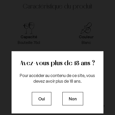
Caractéristique du produit
Capacité
Couleur
Bouteille 75cl
Blanc
Avez-vous plus de 18 ans ?
Millésime
Appellation
2017
Bourgogne Blanc
Pour accéder au contenu de ce site, vous
devez avoir plus de 18 ans.
Oui
Non
Cépages
Type d'agriculture
Aligoté
Agriculture raisonnée