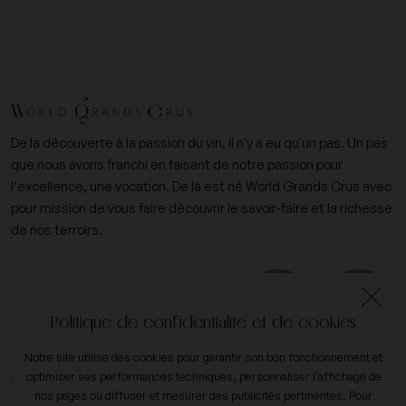
De la découverte à la passion du vin, il n'y a eu qu'un pas. Un pas
que nous avons franchi en faisant de notre passion pour
l’excellence, une vocation. De là est né World Grands Crus avec
pour mission de vous faire découvrir le savoir-faire et la richesse
de nos terroirs.
+33 (0)6 09 14 31 15
contact@worldgrandscrus.com
Politique de confidentialité et de cookies
Notre site utilise des cookies pour garantir son bon fonctionnement et
expand_more
optimiser ses performances techniques, personnaliser l'affichage de
Mon compte
nos pages ou diffuser et mesurer des publicités pertinentes. Pour