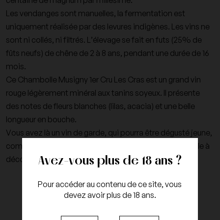
centaine de magnum par millésime.
Les vendanges sont manuelles, la fermentation est
uniquement réalisée par des levures indigènes. Les vins ne
sont ni collés, ni filtrés. L’élevage se fait en futs (25% de
fûts neufs) de chêne de 2 à 8 ans, pendant une durée de 16
mois.
Ce Chambolle Musigny 1er Cru Les Cras est un grand vin
rouge légèrement minéral aux tanins soyeux. Il présente
des notes de fleurs blanches (lilas, acacia) et une belle
longueur en bouche.
Vous avez là un vin de garde, qui pourra être dégusté jeune,
comme dans plusieurs années. C’est une réelle merveille à
Avez-vous plus de 18 ans ?
découvrir.
Pour accéder au contenu de ce site, vous
devez avoir plus de 18 ans.