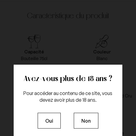
Caractéristique du produit
Capacité
Couleur
Bouteille 75cl
Blanc
Avez-vous plus de 18 ans ?
Millésime
Appellation
Pour accéder au contenu de ce site, vous
2012
Batard Montrachet Grand Cru
devez avoir plus de 18 ans.
Oui
Non
Cépages
Type d'agriculture
Chardonnay
Agriculture raisonnée