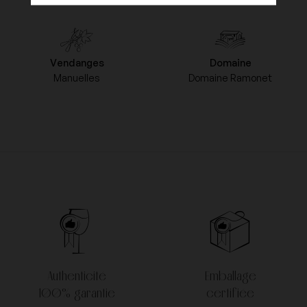
Vendanges
Domaine
Manuelles
Domaine Ramonet
Authenticité
Emballage
100% garantie
certifiée