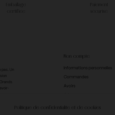
Emballage
Paiement
certifiée
sécurisé
Mon compte
Informations personnelles
n pas. Un
ssion
Commandes
d Grands
Avoirs
avoir-
Adresses
Bons de réduction
Politique de confidentialité et de cookies
Vos paramètres de cookies