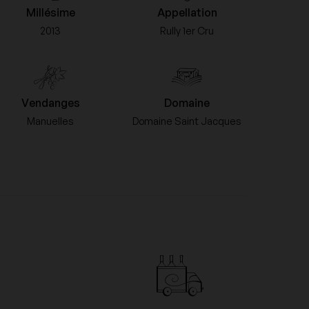
Millésime
Appellation
2013
Rully 1er Cru
Franck Bonville
Jaboulet
Vendanges
Domaine
Manuelles
Domaine Saint Jacques
Le Pas de l'Escalette
Veuve Cliquot Ponsardin