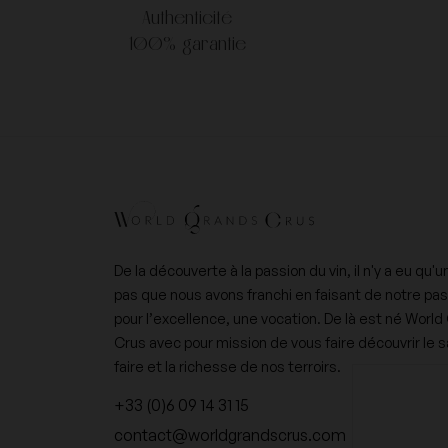
Authenticité
100% garantie
De la découverte à la passion du vin, il n'y a eu qu'u
pas que nous avons franchi en faisant de notre pa
pour l’excellence, une vocation. De là est né Worl
Crus avec pour mission de vous faire découvrir le s
faire et la richesse de nos terroirs.
+33 (0)6 09 14 31 15
contact@worldgrandscrus.com