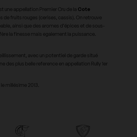
Domaine des Closiers
est une appellation Premier Cru de la
Cote
 de fruits rouges (cerises, cassis). On retrouve
Domaine Dujac
able, ainsi que des aromes d’épices et de sous-
nfère la finesse mais egalement la puissance.
Domaine Guiberteau
ieillissement, avec
un potentiel de garde situé
'une des plus belle reference en appellation Rully 1er
Domaine Les Poëte
le millésime 2013.
Domaine Naudin-Ferrand
Domaine Ramonet
Domaine Trimbach