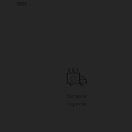
2005
Jaboulet
Le Pas de l'Escalette
Veuve Cliquot Ponsardin
Livraison
express