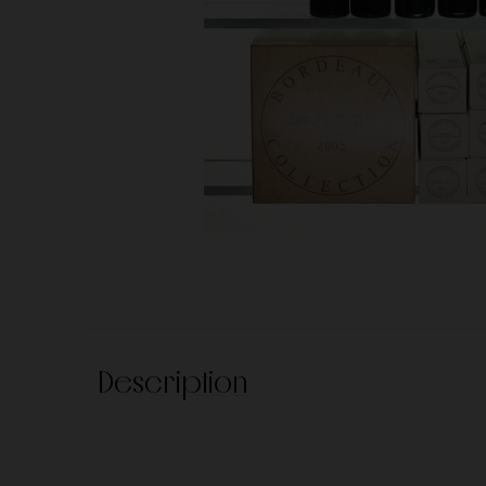
Autres
Alsace
Chateau Margaux
Château Petrus
Savoie
Corse
Clos Constantin
Clos de l'Ecotard
Comtes Lafon
Denis Mortet
Domaine Buzzo Bunifazziu
Domaine Cécile Tre
Domaine de la Butte
Domaine de la Gran
Description
Pères
Domaine de la Vougeraie
Domaine de Montca