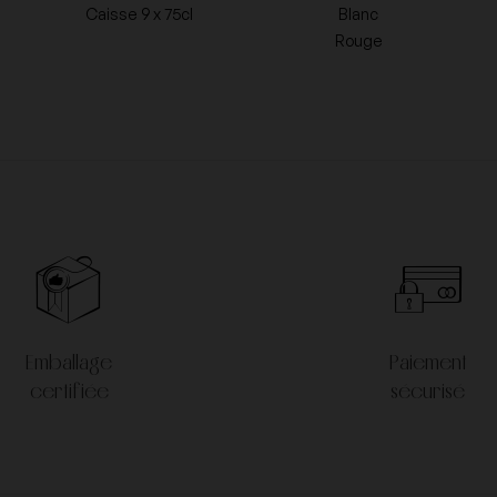
Caisse 9 x 75cl
Blanc
Rouge
Henri Bonneau
Henri Jayer
ugnier
Jerome Dehours
Le Clos des Fées
Pol Roger
Thibault Liger Belair
Vincent Dauvissat
Zind Humbrecht
Emballage
Paiement
certifiée
sécurisé