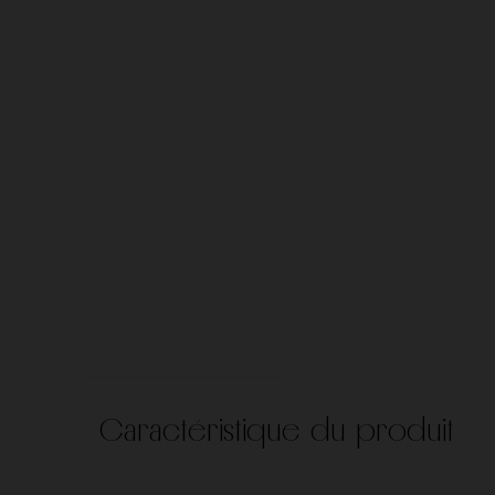
Domaine des Roches Neuves
Domaine du Collier
Domaine Edmond Vatan
Domaine Fichet
Domaine Hauvette
Domaine Jean-Louis
Domaine Marcel Lapierre
Domaine Michael Pae
Domaine Nicolas Badel
Domaine Pattes Lou
Domaine Roulot
Domaine Saint-Jacq
Caractéristique du produit
Domaines des bastides
Egly Ouriet