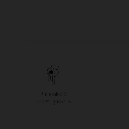
Frédéric Savart
Georges Roumier
Jacques Selosse
Jacques-Frederic M
Nicolas Joly
Pertois-Lebrun
Vilmart & Cie
Vincent Dancer
Authenticité
100% garantie