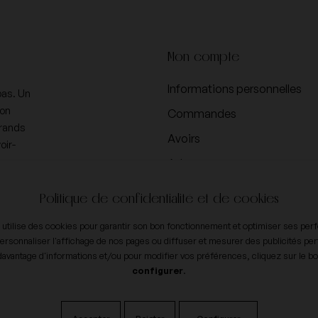
Mon compte
Informations personnelles
pas. Un
ion
Commandes
Grands
Avoirs
oir-
Adresses
Bons de réduction
Politique de confidentialité et de cookies
Vos paramètres de cookies
e utilise des cookies pour garantir son bon fonctionnement et optimiser ses pe
ersonnaliser l'affichage de nos pages ou diffuser et mesurer des publicités per
davantage d'informations et/ou pour modifier vos préférences, cliquez sur le b
configurer
.