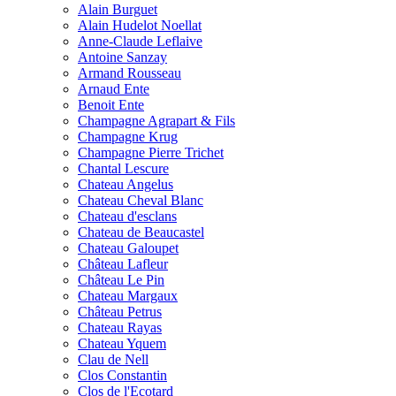
Alain Burguet
Alain Hudelot Noellat
Anne-Claude Leflaive
Antoine Sanzay
Armand Rousseau
Arnaud Ente
Benoit Ente
Champagne Agrapart & Fils
Champagne Krug
Champagne Pierre Trichet
Chantal Lescure
Chateau Angelus
Chateau Cheval Blanc
Chateau d'esclans
Chateau de Beaucastel
Chateau Galoupet
Château Lafleur
Château Le Pin
Chateau Margaux
Château Petrus
Chateau Rayas
Chateau Yquem
Clau de Nell
Clos Constantin
Clos de l'Ecotard