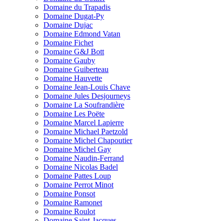
Domaine du Trapadis
Domaine Dugat-Py
Domaine Dujac
Domaine Edmond Vatan
Domaine Fichet
Domaine G&J Bott
Domaine Gauby
Domaine Guiberteau
Domaine Hauvette
Domaine Jean-Louis Chave
Domaine Jules Desjourneys
Domaine La Soufrandière
Domaine Les Poëte
Domaine Marcel Lapierre
Domaine Michael Paetzold
Domaine Michel Chapoutier
Domaine Michel Gay
Domaine Naudin-Ferrand
Domaine Nicolas Badel
Domaine Pattes Loup
Domaine Perrot Minot
Domaine Ponsot
Domaine Ramonet
Domaine Roulot
Domaine Saint-Jacques