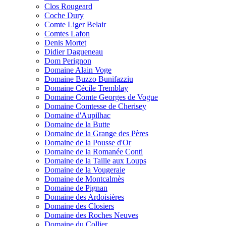
Clos Rougeard
Coche Dury
Comte Liger Belair
Comtes Lafon
Denis Mortet
Didier Dagueneau
Dom Perignon
Domaine Alain Voge
Domaine Buzzo Bunifazziu
Domaine Cécile Tremblay
Domaine Comte Georges de Vogue
Domaine Comtesse de Cherisey
Domaine d'Aupilhac
Domaine de la Butte
Domaine de la Grange des Pères
Domaine de la Pousse d'Or
Domaine de la Romanée Conti
Domaine de la Taille aux Loups
Domaine de la Vougeraie
Domaine de Montcalmès
Domaine de Pignan
Domaine des Ardoisières
Domaine des Closiers
Domaine des Roches Neuves
Domaine du Collier