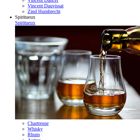
Vincent Dancer
Vincent Dauvissat
Zind Humbrecht
Spiritueux
Spiritueux
Chartreuse
Whisky
Rhum