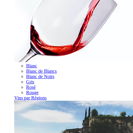
Blanc
Blanc de Blancs
Blanc de Noirs
Gris
Rosé
Rouge
Vins par Régions