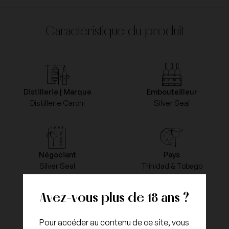
Caractéristique du produit
Distillerie | Marque
Embouteilleur
Distillerie Caroni
Silver Seal
Négociant
Pays
Silver Seal
Trinidad & Tobago
Avez-vous plus de 18 ans ?
Capacité
Degré
Pour accéder au contenu de ce site, vous
Bouteille 70cl
60.4%