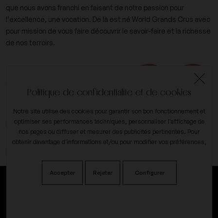
que nous avons franchi en faisant de notre passion pour
l’excellence, une vocation. De là est né World Grands Crus avec
pour mission de vous faire découvrir le savoir-faire et la richesse
de nos terroirs.
+33 (0)6 09 14 31 15
contact@worldgrandscrus.com
Politique de confidentialité et de cookies
Notre site utilise des cookies pour garantir son bon fonctionnement et
expand_more
optimiser ses performances techniques, personnaliser l'affichage de
Mon compte
nos pages ou diffuser et mesurer des publicités pertinentes. Pour
obtenir davantage d'informations et/ou pour modifier vos préférences,
expand_more
Notre société
cliquez sur le bouton sur
configurer
.
Accepter
Rejeter
Configurer
L'abus d'alcool est dangereux pour la santé, à consommer avec
modération.
Nos avis sur
♥
©2024Tous droits réservés. coded with
by