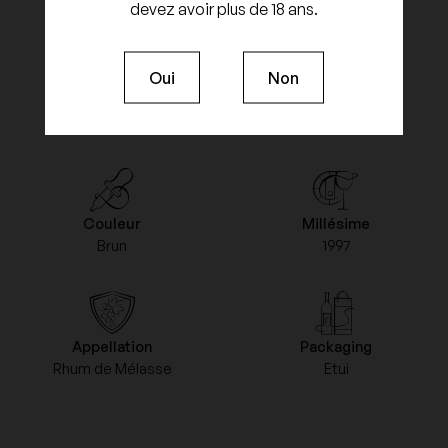
devez avoir plus de 18 ans.
Oui
Non
Age
Type
25 ans
Rhum
Couleur
Millésime
Brun
1997
Appellation
Packaging
Rhum de Mélasse
Etui