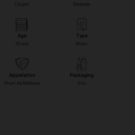
L'Esprit
Barbade
Domaine Trimbach
Franck Bonville
Age
Type
20 ans
Rhum
Jaboulet
Le Pas de l'Escalette
Appellation
Packaging
Rhum de Mélasse
Etui
Veuve Cliquot Ponsardin