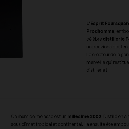
48,00 €
480,00 €
33
1 5
tel
Chateau Galoupet
Château Lafleur
TTC
TTC
Languedoc-Roussillon
Beaujolais
L’Esprit Foursquar
Chateau Rayas
Chateau Yquem
Prodhomme
, embou
célèbre
distillerie
Tous les Spiritueux
Clos Rougeard
Coche Dury
ne pouvions douter de
Le créateur de la 
Tous les Vins par Régions
merveille qui restitu
Didier Dagueneau
Dom Perignon
distillerie !
mblay
Domaine Comte Georges de
Domaine Comtesse de
Vogue
Cherisey
ge des
Domaine de la Pousse d'Or
Domaine de la Romanée C
Ce rhum de mélasse est un
millésime 2002
. Distillé en al
sous climat tropical et continental. Il a ensuite été embou