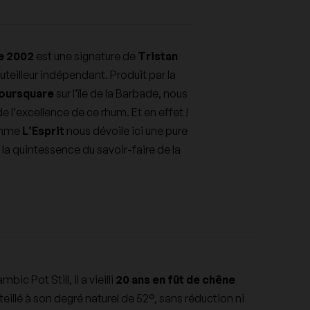
,60 €
00,00 €
24,00 €
1 500,00 €
150,00 €
1 560,00 €
Château Le Pin
TTC
TTC
TTC
TTC
TTC
TTC
e 2002
est une signature de
Tristan
Clau de Nell
teilleur indépendant. Produit par la
 Foursquare
sur l’île de la Barbade, nous
Comte Liger Belair
 l’excellence de ce rhum. Et en effet !
gamme
L’Esprit
nous dévoile ici une pure
e la quintessence du savoir-faire de la
Domaine Alain Voge
Domaine d'Aupilhac
onti
Domaine de la Taille aux Loups
ambic Pot Still, il a vieilli
20 ans en fût de chêne
teillé à son degré naturel de 52°, sans réduction ni