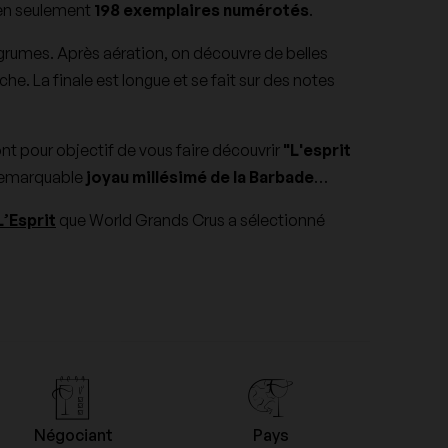
 en seulement
198 exemplaires numérotés
.
Domaine des Closiers
’agrumes. Après aération, on découvre de belles
he. La finale est longue et se fait sur des notes
Domaine Dujac
t pour objectif de vous faire découvrir
"L'esprit
n remarquable
joyau millésimé de la Barbade
…
Domaine Guiberteau
L’Esprit
que World Grands Crus a sélectionné
Domaine Les Poëte
Domaine Naudin-Ferrand
Domaine Ramonet
Négociant
Pays