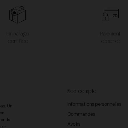
Emballage
Paiement
certifiée
sécurisé
Mon compte
Informations personnelles
pas. Un
ion
Commandes
Grands
Avoirs
oir-