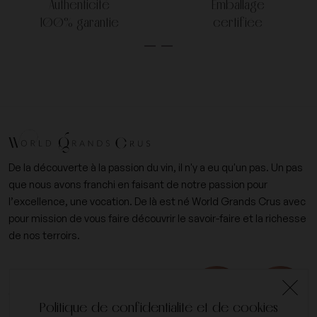
Authenticité
Emballage
100% garantie
certifiée
De la découverte à la passion du vin, il n'y a eu qu'un pas. Un pas
que nous avons franchi en faisant de notre passion pour
l’excellence, une vocation. De là est né World Grands Crus avec
pour mission de vous faire découvrir le savoir-faire et la richesse
de nos terroirs.
+33 (0)6 09 14 31 15
contact@worldgrandscrus.com
Politique de confidentialité et de cookies