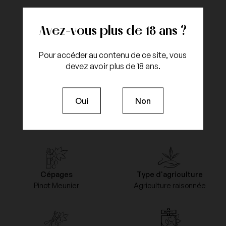
Avez-vous plus de 18 ans ?
Capacité
Couleur
Pour accéder au contenu de ce site, vous
Bouteille 75cl
Blanc de Noirs
devez avoir plus de 18 ans.
Oui
Non
Millésime
Appellation
2008
Champagne
Cépages
Type d'agriculture
Pinot Meunier
Agriculture raisonnée