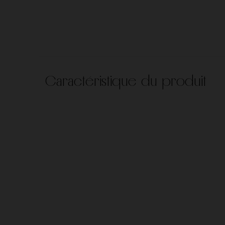
Domaine Roulot
Domaine Saint-Jacq
Domaines des bastides
Egly Ouriet
Caractéristique du produit
Frédéric Savart
Georges Roumier
Jacques Selosse
Jacques-Frederic M
Nicolas Joly
Pertois-Lebrun
Vilmart & Cie
Vincent Dancer