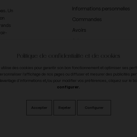
Informations personnelles
pas. Un
ion
Commandes
Grands
Avoirs
oir-
Adresses
Bons de réduction
Politique de confidentialité et de cookies
Vos paramètres de cookies
e utilise des cookies pour garantir son bon fonctionnement et optimiser ses pe
ersonnaliser l'affichage de nos pages ou diffuser et mesurer des publicités per
davantage d'informations et/ou pour modifier vos préférences, cliquez sur le b
configurer
.
Accepter
Rejeter
Configurer
er avec modération.