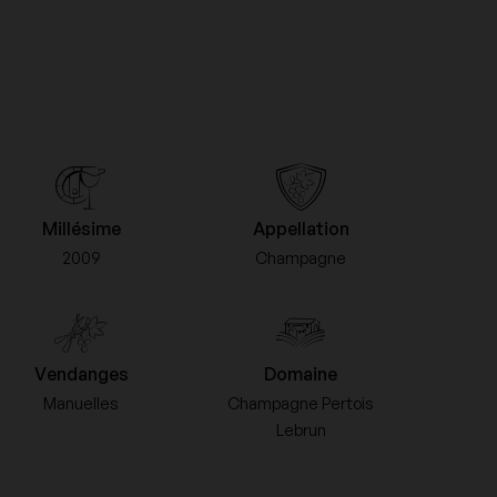
Domaine Trimbach
Franck Bonville
Millésime
Appellation
Jaboulet
2009
Champagne
Le Pas de l'Escalette
Vendanges
Domaine
Manuelles
Champagne Pertois
Veuve Cliquot Ponsardin
Lebrun