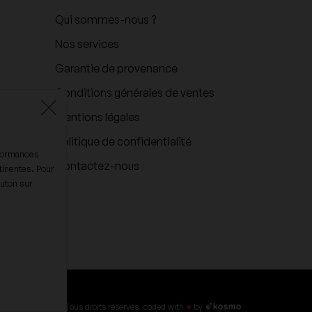
Qui sommes-nous ?
Nos services
Garantie de provenance
Conditions générales de ventes
Mentions légales
Politique de confidentialité
rformances
Contactez-nous
tinentes. Pour
outon sur
♥
©2024Tous droits réservés. coded with
by