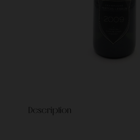
Chateau d'esclans
Chateau de Beaucas
Autres
Alsace
Savoie
Chateau Margaux
Château Petrus
Corse
Clos Constantin
Clos de l'Ecotard
Comtes Lafon
Denis Mortet
Domaine Buzzo Bunifazziu
Domaine Cécile Tre
Description
Domaine de la Butte
Domaine de la Gran
Pères