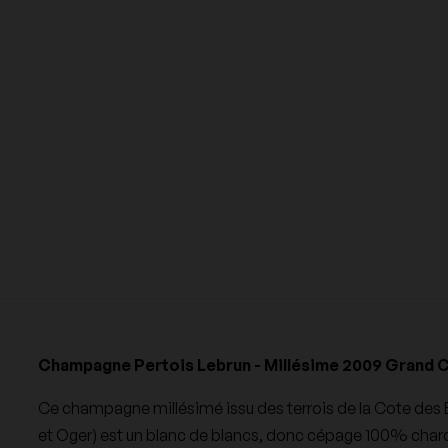
48,00 €
480,00 €
33
1 5
TTC
TTC
tel
Chateau Galoupet
Château Lafleur
Languedoc-Roussillon
Beaujolais
Chateau Rayas
Chateau Yquem
Tous les Spiritueux
Clos Rougeard
Coche Dury
Tous les Vins par Régions
Didier Dagueneau
Dom Perignon
mblay
Domaine Comte Georges de
Domaine Comtesse de
Vogue
Cherisey
Champagne Pertois Lebrun - Millésime 2009 Grand Cr
Ce champagne millésimé issu des terrois de la Cote des B
ge des
Domaine de la Pousse d'Or
Domaine de la Romanée C
et Oger) est un blanc de blancs, donc cépage 100% cha