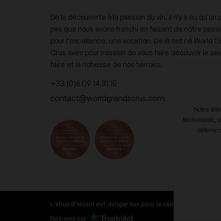
De la découverte à la passion du vin, il n'y a eu qu'un 
pas que nous avons franchi en faisant de notre pass
pour l’excellence, une vocation. De là est né World 
Crus avec pour mission de vous faire découvrir le sav
faire et la richesse de nos terroirs.
+33 (0)6 09 14 31 15
contact@worldgrandscrus.com
Notre sit
techniques, p
obtenir 
L'abus d'alcool est dangereux pour la santé, à consomm
Nos avis sur