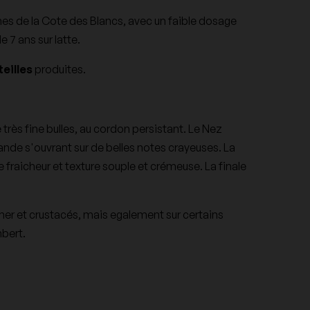
es de la Cote des Blancs, avec un faible dosage
 7 ans sur latte.
Domaine des Closiers
eilles
produites.
Domaine Dujac
très fine bulles, au cordon persistant. Le Nez
Domaine Guiberteau
nde s'ouvrant sur de belles notes crayeuses. La
 fraicheur et texture souple et crémeuse. La finale
Domaine Les Poëte
mer et crustacés, mais egalement sur certains
bert.
Domaine Naudin-Ferrand
Domaine Ramonet