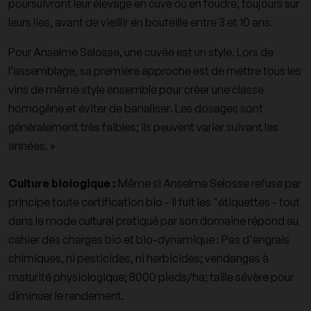
poursuivront leur élevage en cuve ou en foudre, toujours sur
leurs lies, avant de vieillir en bouteille entre 3 et 10 ans.
Pour Anselme Selosse, une cuvée est un style. Lors de
l’assemblage, sa première approche est de mettre tous les
vins de même style ensemble pour créer une classe
homogène et éviter de banaliser. Les dosages sont
généralement très faibles; ils peuvent varier suivant les
années. »
Culture biologique :
Même si Anselme Selosse refuse par
principe toute certification bio - il fuit les "étiquettes - tout
dans le mode cultural pratiqué par son domaine répond au
cahier des charges bio et bio-dynamique : Pas d'engrais
chimiques, ni pesticides, ni herbicides; vendanges à
maturité physiologique; 8000 pieds/ha; taille sévère pour
diminuer le rendement.