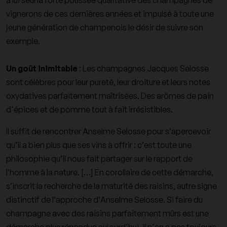
à lui seul la forte poussée qualitative des champagnes de
vignerons de ces dernières années et impulsé à toute une
jeune génération de champenois le désir de suivre son
exemple.
Un goût inimitable
: Les champagnes Jacques Selosse
sont célèbres pour leur pureté, leur droiture et leurs notes
oxydatives parfaitement maîtrisées. Des arômes de pain
d'épices et de pomme tout à fait irrésistibles.
Il suffit de rencontrer Anselme Selosse pour s’apercevoir
qu’il a bien plus que ses vins à offrir : c’est toute une
philosophie qu’il nous fait partager sur le rapport de
l’homme à la nature. […] En corollaire de cette démarche,
s’inscrit la recherche de la maturité des raisins, autre signe
distinctif de l’approche d’Anselme Selosse. Si faire du
champagne avec des raisins parfaitement mûrs est une