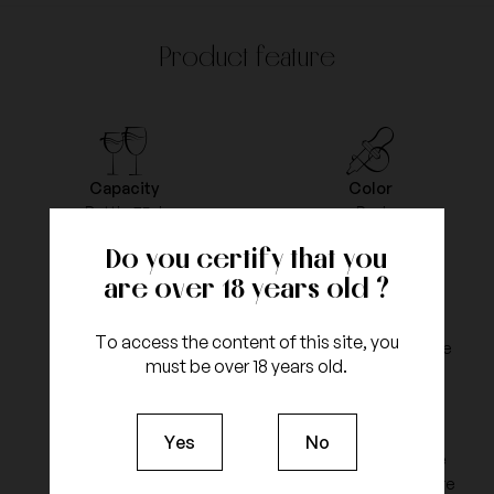
Product feature
Capacity
Color
Bottle 75cl
Red
Do you certify that you
are over 18 years old ?
Vintage
Appellation
To access the content of this site, you
2007
Chateauneuf-du-Pape
must be over 18 years old.
Yes
No
grapes type
Type of Agriculture
Grenache
Sustainable agriculture