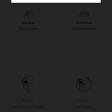
Harvest
Domaine
Hand made
Chateau Rayas
100%
Certified
guaranteed quality
packaging