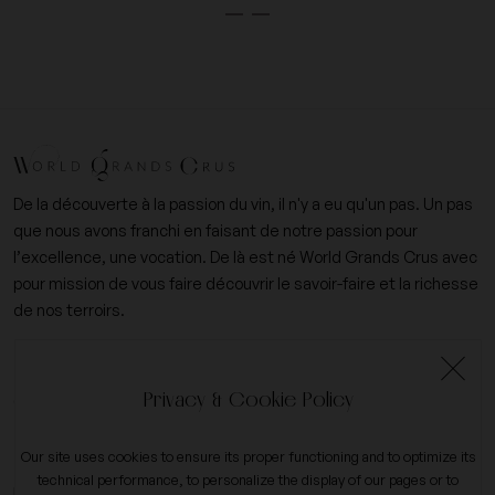
De la découverte à la passion du vin, il n'y a eu qu'un pas. Un pas
que nous avons franchi en faisant de notre passion pour
l’excellence, une vocation. De là est né World Grands Crus avec
pour mission de vous faire découvrir le savoir-faire et la richesse
de nos terroirs.
+33 (0)6 09 14 31 15
Privacy & Cookie Policy
contact@worldgrandscrus.com
Our site uses cookies to ensure its proper functioning and to optimize its
technical performance, to personalize the display of our pages or to
My account