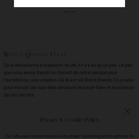
guaranteed quality
packaging
De la découverte à la passion du vin, il n'y a eu qu'un pas. Un pas
que nous avons franchi en faisant de notre passion pour
l’excellence, une vocation. De là est né World Grands Crus avec
pour mission de vous faire découvrir le savoir-faire et la richesse
de nos terroirs.
+33 (0)6 09 14 31 15
Privacy & Cookie Policy
contact@worldgrandscrus.com
Our site uses cookies to ensure its proper functioning and to optimize its