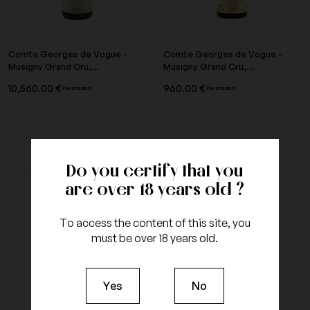
Comte Georges de Vogue -
Comte Georges de Vogue -
Musigny Grand Cru,...
Musigny Grand Cru,...
10,560.00 €
960.00 €
Tax included
Tax included
Do you certify that you
are over 18 years old ?
To access the content of this site, you
must be over 18 years old.
Yes
No
100%
Certified