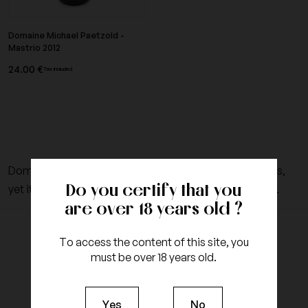
Domaine Michael Paetzold -
Mastrio 2012
24.00 €
Tax included
Domain Michael Paetzold does not make the headlines,
Do you certify that you
yet it is led by one of the best man of French vineyards.
are over 18 years old ?
To access the content of this site, you
must be over 18 years old.
Yes
No