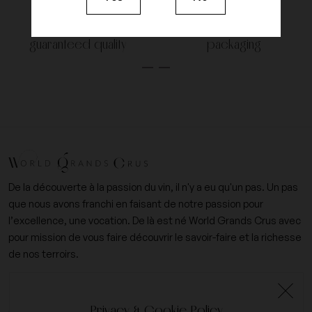
100%
Certified
guaranteed quality
packaging
De la découverte à la passion du vin, il n'y a eu qu'un pas. Un pas
que nous avons franchi en faisant de notre passion pour
l’excellence, une vocation. De là est né World Grands Crus avec
pour mission de vous faire découvrir le savoir-faire et la richesse
de nos terroirs.
+33 (0)6 09 14 31 15
Privacy & Cookie Policy
contact@worldgrandscrus.com