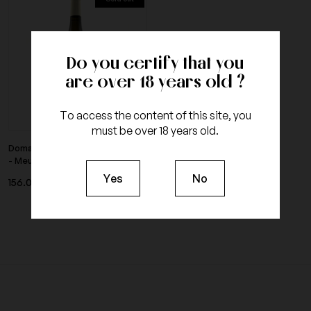
Do you certify that you
are over 18 years old ?
To access the content of this site, you
must be over 18 years old.
Domaine Comtesse de Cherisey
- Meursault Blagny...
Yes
No
156.00 €
Tax included