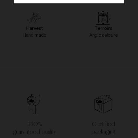
Harvest
Terroirs
Hand made
Argilo calcaire
100%
Certified
guaranteed quality
packaging