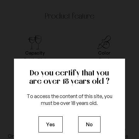
Product feature
Capacity
Color
Bottle 75cl
Rosé
Do you certify that you
are over 18 years old ?
Vintage
Appellation
To access the content of this site, you
2017
Côte de Provence
must be over 18 years old.
Yes
No
grapes type
Type of Agriculture
Cinsault, Syrah, Grenache
Sustainable agriculture