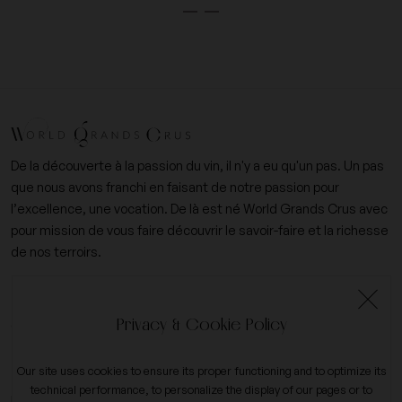
De la découverte à la passion du vin, il n'y a eu qu'un pas. Un pas
que nous avons franchi en faisant de notre passion pour
l’excellence, une vocation. De là est né World Grands Crus avec
pour mission de vous faire découvrir le savoir-faire et la richesse
de nos terroirs.
+33 (0)6 09 14 31 15
Privacy & Cookie Policy
contact@worldgrandscrus.com
Our site uses cookies to ensure its proper functioning and to optimize its
technical performance, to personalize the display of our pages or to
My account