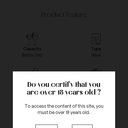
Product feature
Capacity
Type
Bottle 75cl
Wine
Do you certify that you
Color
Vintage
White
2012
are over 18 years old ?
To access the content of this site, you
must be over 18 years old.
Appellation
grapes type
Saumur
Chenin