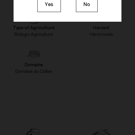
Yes
No
Type of Agriculture
Harvest
Biologic Agriculture
Hand made
Domaine
Domaine du Collier