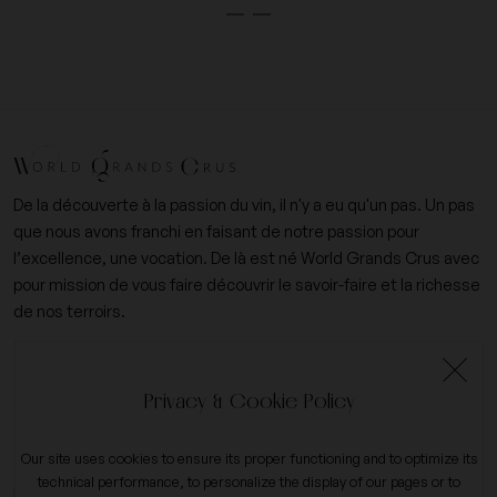
De la découverte à la passion du vin, il n'y a eu qu'un pas. Un pas
que nous avons franchi en faisant de notre passion pour
l’excellence, une vocation. De là est né World Grands Crus avec
pour mission de vous faire découvrir le savoir-faire et la richesse
de nos terroirs.
+33 (0)6 09 14 31 15
Privacy & Cookie Policy
contact@worldgrandscrus.com
Our site uses cookies to ensure its proper functioning and to optimize its
technical performance, to personalize the display of our pages or to
My account