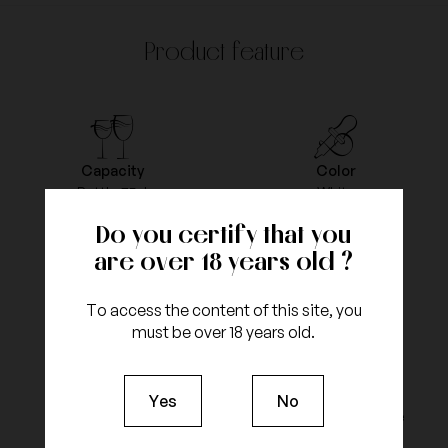
Product feature
Capacity
Color
Bottle 75cl
White
Do you certify that you
are over 18 years old ?
Vintage
Appellation
To access the content of this site, you
2012
Saumur
must be over 18 years old.
Yes
No
grapes type
Type of Agriculture
Chenin
Biologic Agriculture