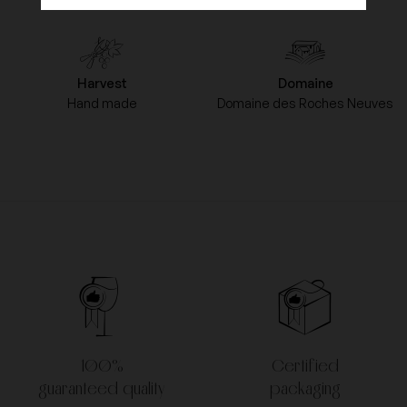
Harvest
Domaine
Hand made
Domaine des Roches Neuves
100%
Certified
guaranteed quality
packaging