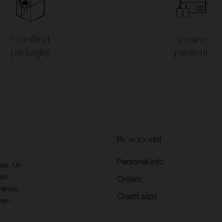
Pol Roger
Thibault Liger Belair
Certified
Secure
packaging
payment
Vincent Dauvissat
Zind Humbrecht
My account
Personal info
pas. Un
ion
Orders
Grands
Credit slips
oir-
Addresses