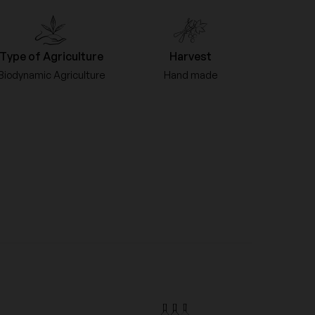
Domaine Guiberteau
Type of Agriculture
Harvest
Domaine Les Poëte
Biodynamic Agriculture
Hand made
Domaine Naudin-Ferrand
Domaine Ramonet
Domaine Trimbach
Franck Bonville
Jaboulet
Le Pas de l'Escalette