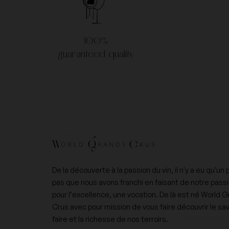
Nicolas Joly
Pertois-Lebrun
100%
guaranteed quality
Vilmart & Cie
Vincent Dancer
De la découverte à la passion du vin, il n'y a eu qu'un 
pas que nous avons franchi en faisant de notre pass
pour l’excellence, une vocation. De là est né World 
Crus avec pour mission de vous faire découvrir le sav
faire et la richesse de nos terroirs.