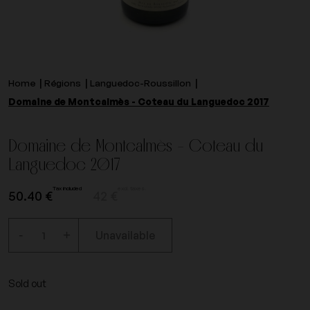
Home
Régions
Languedoc-Roussillon
Domaine de Montcalmès - Coteau du Languedoc 2017
Domaine de Montcalmès - Coteau du
Languedoc 2017
Tax included
excl. taxes.
50.40 €
42 €
-
+
Unavailable
Sold out