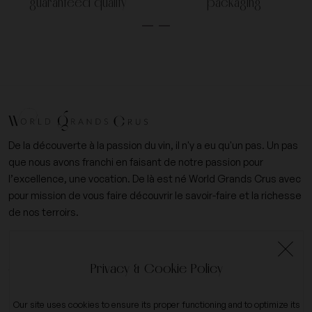
guaranteed quality
packaging
De la découverte à la passion du vin, il n'y a eu qu'un pas. Un pas
que nous avons franchi en faisant de notre passion pour
l’excellence, une vocation. De là est né World Grands Crus avec
pour mission de vous faire découvrir le savoir-faire et la richesse
de nos terroirs.
+33 (0)6 09 14 31 15
Privacy & Cookie Policy
contact@worldgrandscrus.com
Our site uses cookies to ensure its proper functioning and to optimize its