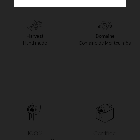
Roussane
Harvest
Domaine
Hand made
Domaine de Montcalmès
100%
Certified