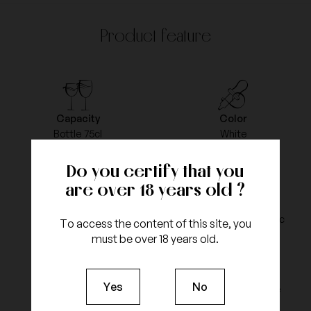
Product feature
Capacity
Color
Bottle 75cl
White
Do you certify that you
are over 18 years old ?
Vintage
Appellation
2017
Coteau du Languedoc
To access the content of this site, you
must be over 18 years old.
Yes
No
grapes type
Type of Agriculture
Marsanne
Biologic Agriculture