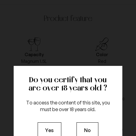
Product feature
Capacity
Color
Magnum 1.5L
Red
Do you certify that you
are over 18 years old ?
Vintage
Appellation
2014
Coteau du Languedoc
To access the content of this site, you
must be over 18 years old.
grapes type
Type of Agriculture
Yes
No
Grenache
Biologic Agriculture