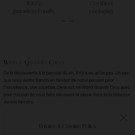
100%
Certified
guaranteed quality
packaging
De la découverte à la passion du vin, il n'y a eu qu'un pas. Un pas
que nous avons franchi en faisant de notre passion pour
l’excellence, une vocation. De là est né World Grands Crus avec
pour mission de vous faire découvrir le savoir-faire et la richesse
de nos terroirs.
+33 (0)6 09 14 31 15
Privacy & Cookie Policy
contact@worldgrandscrus.com