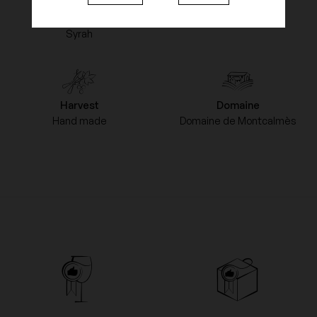
Mourvèdre
Syrah
Harvest
Domaine
Hand made
Domaine de Montcalmès