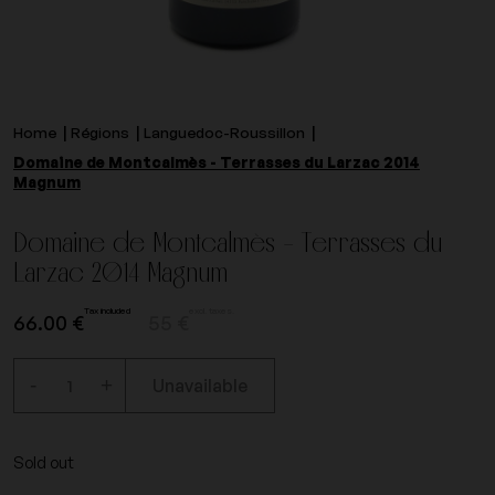
Home
Régions
Languedoc-Roussillon
Domaine de Montcalmès - Terrasses du Larzac 2014
Magnum
Domaine de Montcalmès - Terrasses du
Larzac 2014 Magnum
Tax included
excl. taxes.
66.00 €
55 €
-
+
Unavailable
Sold out