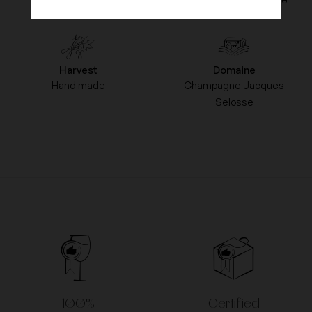
Harvest
Domaine
Hand made
Champagne Jacques
Selosse
100%
Certified