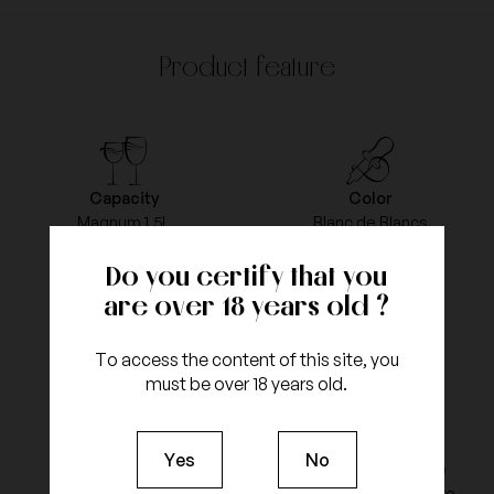
Product feature
Capacity
Color
Magnum 1.5L
Blanc de Blancs
Do you certify that you
are over 18 years old ?
Vintage
Appellation
1997
Champagne
To access the content of this site, you
must be over 18 years old.
Yes
No
grapes type
Type of Agriculture
Chardonnay
Biodynamic Agriculture