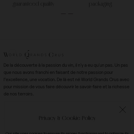
guaranteed quality
packaging
De la découverte à la passion du vin, il n'y a eu qu'un pas. Un pas
que nous avons franchi en faisant de notre passion pour
l’excellence, une vocation. De là est né World Grands Crus avec
pour mission de vous faire découvrir le savoir-faire et la richesse
de nos terroirs.
+33 (0)6 09 14 31 15
Privacy & Cookie Policy
contact@worldgrandscrus.com
Our site uses cookies to ensure its proper functioning and to optimize its