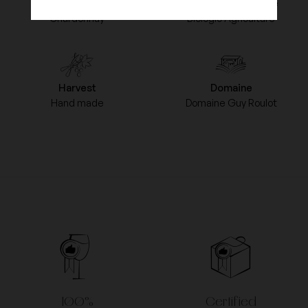
grapes type
Type of Agriculture
Chardonnay
Biologic Agriculture
Harvest
Domaine
Hand made
Domaine Guy Roulot
100%
Certified