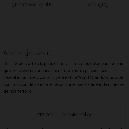
guaranteed quality
packaging
De la découverte à la passion du vin, il n'y a eu qu'un pas. Un pas
que nous avons franchi en faisant de notre passion pour
l’excellence, une vocation. De là est né World Grands Crus avec
pour mission de vous faire découvrir le savoir-faire et la richesse
de nos terroirs.
+33 (0)6 09 14 31 15
Privacy & Cookie Policy
contact@worldgrandscrus.com