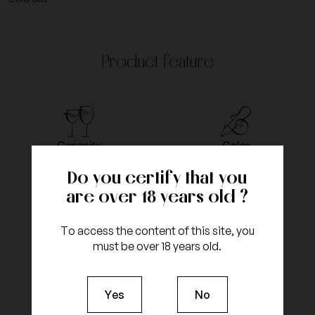
Product feature
Capacity
Color
Bottle 75cl
White
Do you certify that you
are over 18 years old ?
To access the content of this site, you
Vintage
Appellation
must be over 18 years old.
2005
Meursault
Yes
No