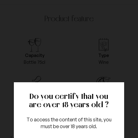
Product feature
Capacity
Type
Bottle 75cl
Wine
Color
Vintage
Do you certify that you
Red
2009
are over 18 years old ?
To access the content of this site, you
must be over 18 years old.
Appellation
grapes type
La Romanée Grand Cru
Pinot Noir