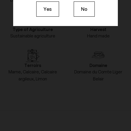
Yes
No
Type of Agriculture
Harvest
Sustainable agriculture
Hand made
Terroirs
Domaine
Marne, Calcaire, Calcaire
Domaine du Comte Liger
argileux, Limon
Belair